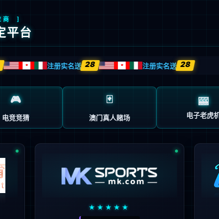
股票代码
J30
鲲鹏