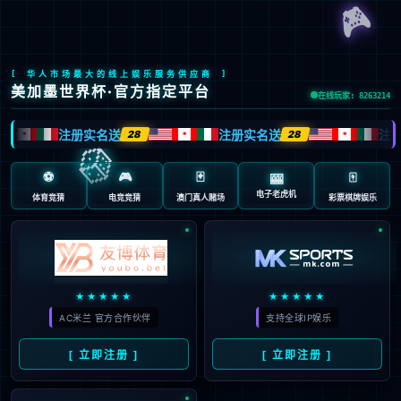
股票代码：603666
峥嵘岁月 行稳致远
发展历程
峥嵘岁月，风雨兼程